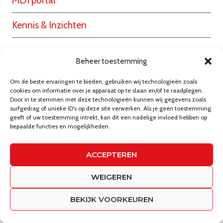
MDI portal
Kennis & Inzichten
Beheer toestemming
Over MDI Logistics
Om de beste ervaringen te bieden, gebruiken wij technologieën zoals
Contact
cookies om informatie over je apparaat op te slaan en/of te raadplegen.
Door in te stemmen met deze technologieën kunnen wij gegevens zoals
surfgedrag of unieke ID's op deze site verwerken. Als je geen toestemming
Werken bij
geeft of uw toestemming intrekt, kan dit een nadelige invloed hebben op
bepaalde functies en mogelijkheden.
ACCEPTEREN
© 2026 - Circle branding
Privacybeleid
WEIGEREN
BEKIJK VOORKEUREN
Algemene voorwaarden
Kosten en toeslagen