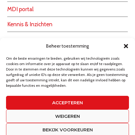
MDI portal
Kennis & Inzichten
Beheer toestemming
Over MDI Logistics
Om de beste ervaringen te bieden, gebruiken wij technologieën zoals
Contact
cookies om informatie over je apparaat op te slaan en/of te raadplegen.
Door in te stemmen met deze technologieën kunnen wij gegevens zoals
surfgedrag of unieke ID's op deze site verwerken. Als je geen toestemming
Werken bij
geeft of uw toestemming intrekt, kan dit een nadelige invloed hebben op
bepaalde functies en mogelijkheden.
ACCEPTEREN
© 2026 - Circle branding
Privacybeleid
WEIGEREN
BEKIJK VOORKEUREN