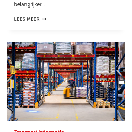
belangrijker…
HOE
LEES MEER
MDI
ZORGT
VOOR
VEILIGE
EN
EFFICIËNTE
OPSLAG
VAN
JOUW
GOEDEREN
Transport Informatie